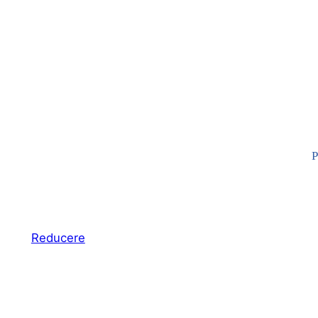
Produs
Reducere
cu
reducere