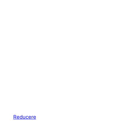
Produs
Reducere
cu
reducere