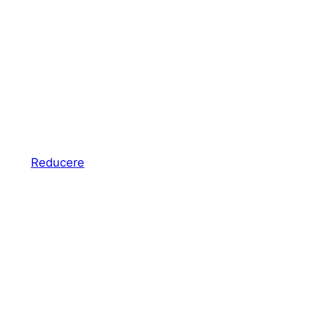
Produs
Reducere
cu
reducere