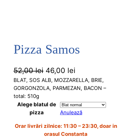
Pizza Samos
P
P
52,00
lei
46,00
lei
r
r
BLAT, SOS ALB, MOZZARELLA, BRIE,
GORGONZOLA, PARMEZAN, BACON –
e
e
total: 510g
ț
ț
Alege blatul de
u
u
pizza
Anulează
l
l
Orar livrări zilnice: 11:30 – 23:30, doar in
i
c
orasul Constanta