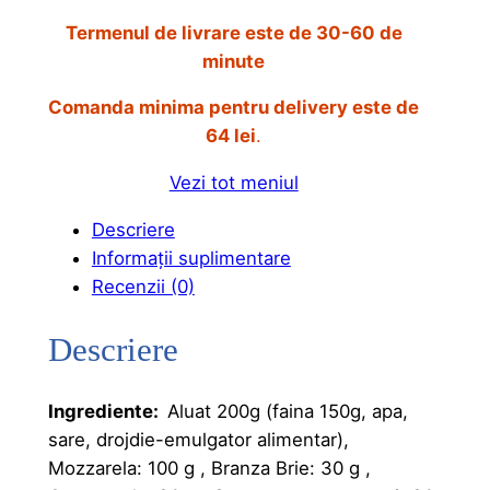
n
u
Termenul de livrare este de 30-60 de
minute
i
r
ț
e
Comanda minima pentru delivery este de
64 lei
.
i
n
a
t
Vezi tot meniul
l
e
Descriere
a
s
Informații suplimentare
Recenzii (0)
f
t
o
e
Descriere
s
:
t
4
Ingrediente:
Aluat 200g (faina 150g, apa,
sare, drojdie-emulgator alimentar),
:
6
Mozzarela: 100 g , Branza Brie: 30 g ,
5
,