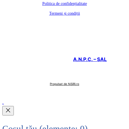
Politica de confidențialitate
Termeni și condiții
A.N.P.C. – SAL
Propulsat de NiSiRi.ro
.
Coșul tău
(elemente: 0)