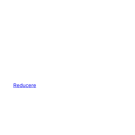
Produs
Reducere
cu
reducere