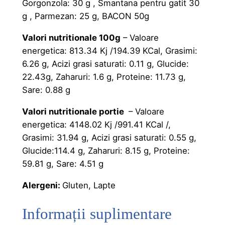
Gorgonzola: 30 g , Smantana pentru gatit 30
2
0
g , Parmezan: 25 g, BACON 50g
,
0
Valori nutritionale 100g
– Valoare
0
energetica: 813.34 Kj /194.39 KCal, Grasimi:
6.26 g, Acizi grasi saturati: 0.11 g, Glucide:
0
l
22.43g, Zaharuri: 1.6 g, Proteine: 11.73 g,
e
Sare: 0.88 g
l
i
Valori nutritionale portie
– Valoare
e
.
energetica: 4148.02 Kj /991.41 KCal /,
i
Grasimi: 31.94 g, Acizi grasi saturati: 0.55 g,
Glucide:114.4 g, Zaharuri: 8.15 g, Proteine:
.
59.81 g, Sare: 4.51 g
Alergeni:
Gluten, Lapte
Informații suplimentare